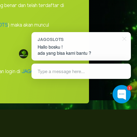
g benar dan telah terdaftar di
OTS
) maka akan muncul
JAGOSLOTS
Hallo bosku !
ada yang bisa kami bantu ?
Type a message here...
an login di
JAGO SLOT
, anda akan
1