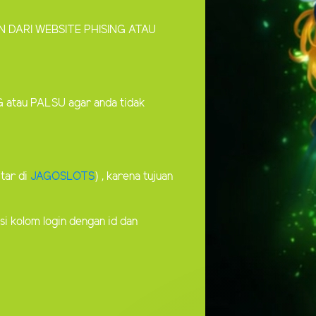
 DARI WEBSITE PHISING ATAU
 atau PALSU agar anda tidak
tar di
JAGOSLOTS
) , karena tujuan
si kolom login dengan id dan