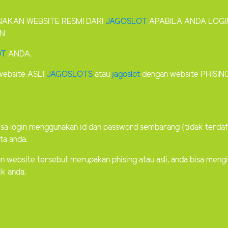
KAN WEBSITE RESMI DARI
JAGOSLOT
APABILA ANDA LOGIN
AN
OT
ANDA.
website ASLI
JAGOSLOTS
atau
jagoslot
dengan website PHISING
bisa login menggunakan id dan password sembarang (tidak terdaf
ta anda.
n website tersebut merupakan phising atau asli, anda bisa mengi
k anda.